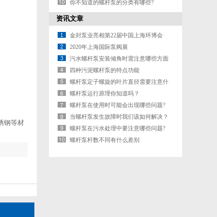
响吗?
你不知道的螺杆泵的分类有哪些?
资讯文章
金封泵业亮相第22届中国上海环博会
2020年上海国际泵阀展
污水螺杆泵安装倾角时需注意哪些方面
四种污泥螺杆泵的特点功能
螺杆泵定子螺旋的叶片直径需要注意什
么?
螺杆泵运行原理你知道吗？
螺杆泵在使用时可能会出现哪些问题?
当螺杆泵发生故障时我们该如何解决？
锈钢等材
螺杆泵在污水处理中要注意哪些问题?
螺杆泵杆数不同有什么差别