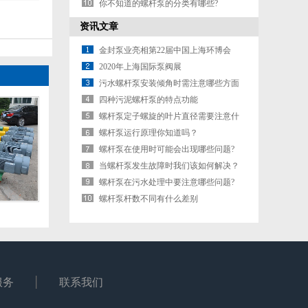
响吗?
你不知道的螺杆泵的分类有哪些?
资讯文章
金封泵业亮相第22届中国上海环博会
2020年上海国际泵阀展
污水螺杆泵安装倾角时需注意哪些方面
四种污泥螺杆泵的特点功能
螺杆泵定子螺旋的叶片直径需要注意什
么?
螺杆泵运行原理你知道吗？
螺杆泵在使用时可能会出现哪些问题?
当螺杆泵发生故障时我们该如何解决？
螺杆泵在污水处理中要注意哪些问题?
螺杆泵杆数不同有什么差别
服务
联系我们