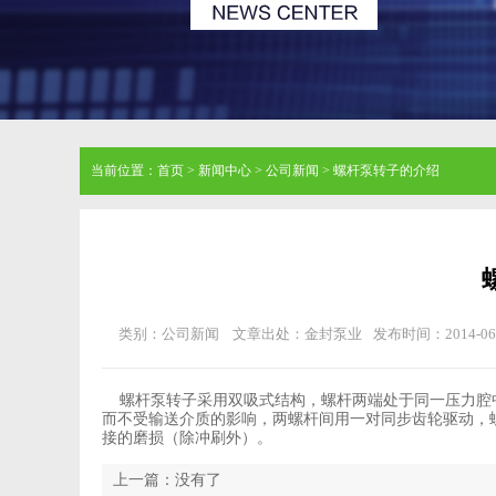
当前位置：
首页
>
新闻中心
>
公司新闻
>
螺杆泵转子的介绍
类别：公司新闻
文章出处：金封泵业
发布时间：2014-06
螺杆泵转子采用双吸式结构，螺杆两端处于同一压力腔
而不受输送介质的影响，两螺杆间用一对同步齿轮驱动，
接的磨损（除冲刷外）。
上一篇：没有了