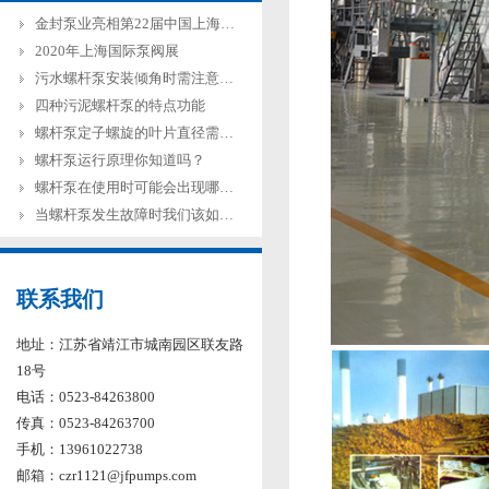
金封泵业亮相第22届中国上海环博会
2020年上海国际泵阀展
污水螺杆泵安装倾角时需注意哪些方面
四种污泥螺杆泵的特点功能
螺杆泵定子螺旋的叶片直径需要注意什么?
螺杆泵运行原理你知道吗？
螺杆泵在使用时可能会出现哪些问题?
当螺杆泵发生故障时我们该如何解决？
联系我们
地址：江苏省靖江市城南园区联友路
18号
电话：0523-84263800
传真：0523-84263700
手机：13961022738
邮箱：czr1121@jfpumps.com