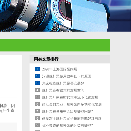
同类文章排行
2020年上海国际泵阀展
污泥螺杆泵使用效率低下的原因
怎么检查螺杆泵是否安装好
螺杆泵还有很大的发展空间
螺杆泵厂家在时代大潮流下飞速发展
靖江金封泵业：螺杆泵向多功能化发展
润滑，因
面产生直
螺杆泵在使用中会出现哪些问题?
硬度对于螺杆泵定子橡胶性能好坏有影
响吗?
你不知道的螺杆泵的分类有哪些?