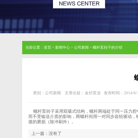
当前位置：
首页
>
新闻中心
>
公司新闻
>
螺杆泵转子的介绍
类别：公司新闻
文章出处：金封泵业
发布时间：2014/6/
螺杆泵转子采用双吸式结构，螺杆两端处于同一压力腔
而不受输送介质的影响，两螺杆间用一对同步齿轮驱动，
接的磨损（除冲刷外）。
上一篇：没有了