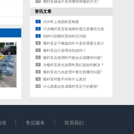
螺杆泵抽油不良有哪些维修的方法?
资讯文章
2020年上海国际泵阀展
污水螺杆泵安装倾角时需注意哪些方面
四种污泥螺杆泵的特点功能
螺杆泵定子螺旋的叶片直径需要注意什
么?
螺杆泵运行原理你知道吗？
螺杆泵在使用时可能会出现哪些问题?
当螺杆泵发生故障时我们该如何解决？
螺杆泵在污水处理中要注意哪些问题?
螺杆泵杆数不同有什么差别
什么因素会造成螺杆泵定子的磨损?
领域
售后服务
联系我们