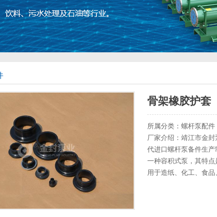
件
骨架橡胶护套
所属分类：螺杆泵配件
厂家介绍：靖江市金封
代进口螺杆泵备件生产
一种容积式泵，其特点
用于造纸、化工、食品