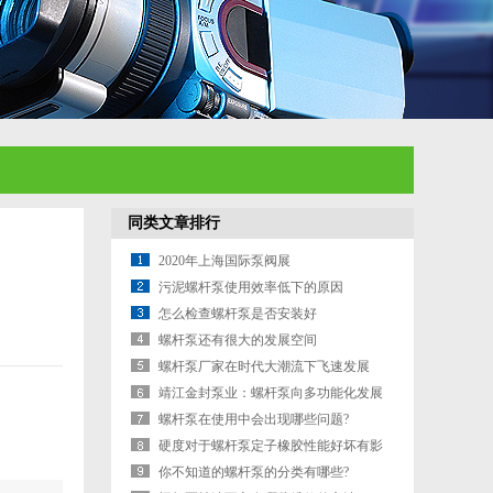
同类文章排行
2020年上海国际泵阀展
污泥螺杆泵使用效率低下的原因
怎么检查螺杆泵是否安装好
螺杆泵还有很大的发展空间
螺杆泵厂家在时代大潮流下飞速发展
靖江金封泵业：螺杆泵向多功能化发展
螺杆泵在使用中会出现哪些问题?
硬度对于螺杆泵定子橡胶性能好坏有影
响吗?
你不知道的螺杆泵的分类有哪些?