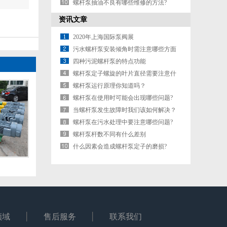
螺杆泵抽油不良有哪些维修的方法?
资讯文章
2020年上海国际泵阀展
污水螺杆泵安装倾角时需注意哪些方面
四种污泥螺杆泵的特点功能
螺杆泵定子螺旋的叶片直径需要注意什
么?
螺杆泵运行原理你知道吗？
螺杆泵在使用时可能会出现哪些问题?
当螺杆泵发生故障时我们该如何解决？
螺杆泵在污水处理中要注意哪些问题?
螺杆泵杆数不同有什么差别
什么因素会造成螺杆泵定子的磨损?
领域
售后服务
联系我们